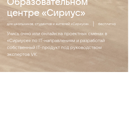
Образовательном
центре «Сириус»
для школьников, студентов и жителей «Сириуса»
бесплатно
Учись очно или онлайн на проектных сменах в
«Сириусе» по IT-направлениям и разработай
собственный IT-продукт под руководством
экспертов VK.
Начни путь в IT — учись
на практике с VK и
«Сириусом»