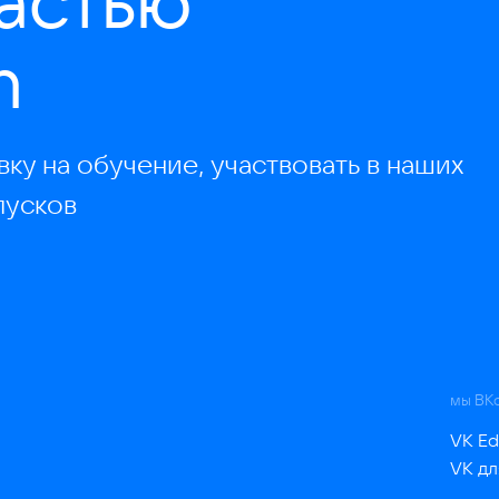
частью
n
вку на обучение, участвовать в наших
пусков
мы ВК
VK Ed
VK дл