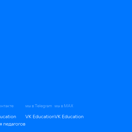
онтакте
мы в Telegram
мы в MAX
ucation
VK Education
VK Education
я педагогов