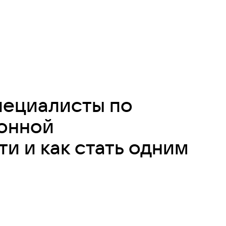
пециалисты по
онной
и и как стать одним