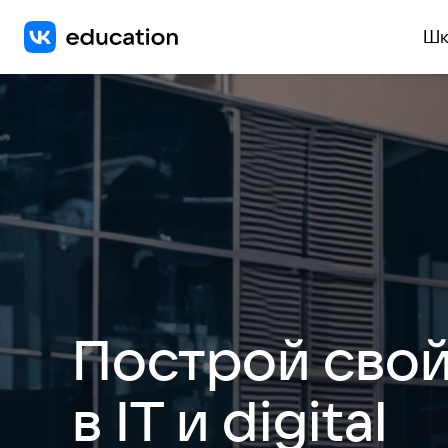
Шк
Построй свой
в IT и digital