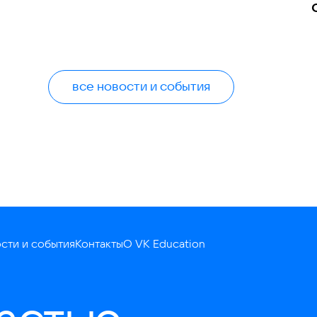
все новости и события
сти и события
Контакты
О VK Education