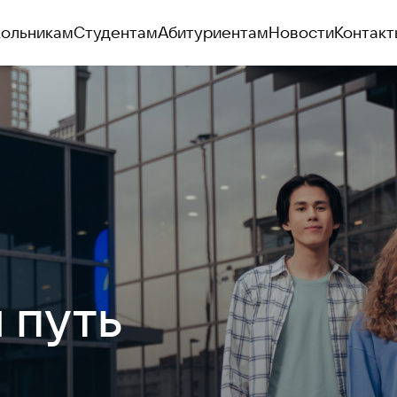
ольникам
Студентам
Абитуриентам
Новости
Контакт
 путь