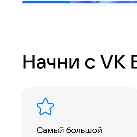
Курсы и лектории
VK Education Practice
Начни с VK 
Самый большой