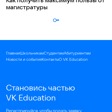
магистратуры
Главная
Школьникам
Студентам
Абитуриентам
Новости и события
Контакты
О VK Education
Становись частью
VK Education
Регистрируйся, чтобы подать заявку