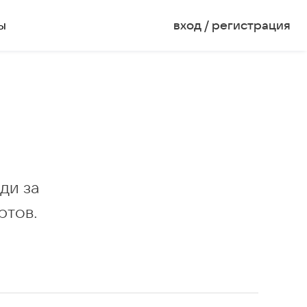
ы
вход / регистрация
ди за
ртов.