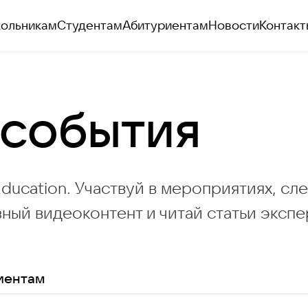
ольникам
Студентам
Абитуриентам
Новости
Контакт
 события
Education. Участвуй в мероприятиях, сле
ный видеоконтент и читай статьи экспе
иентам