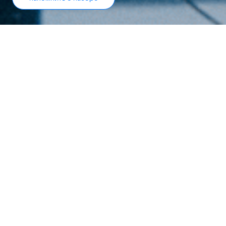
Что такое курс?
Это формат, предполагающий краткосрочное
обучение и освоение конкретной технологии,
инструмента или методики в сфере IT.
На курсе ты получишь актуальные
теоретические и практические знания по
современным рекомендательным системам от
ведущих экспертов-практиков из VK.
Ты узнаешь, как устроена рекомендательная
система изнутри: какие приёмы обработки