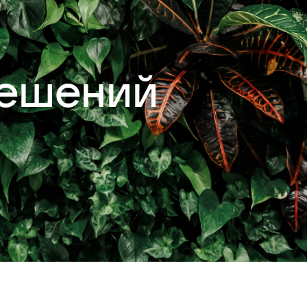
решений
сти и события
Контакты
О VK Education