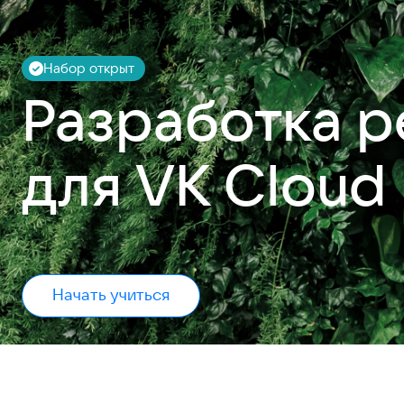
Набор открыт
Разработка 
для VK Cloud
Начать учиться
Главная
Школьникам
Студентам
Абитуриентам
Ново