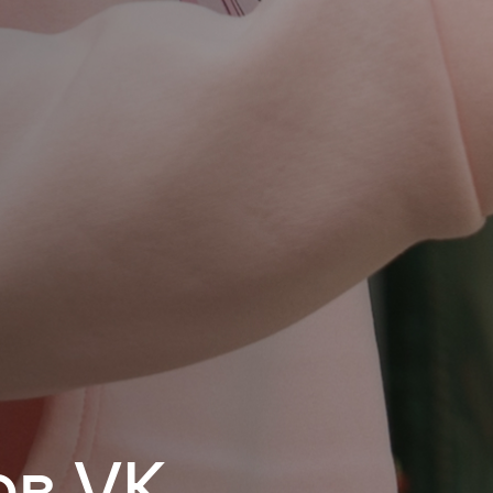
ов VK